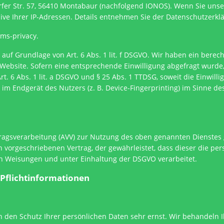
orfer Str. 57, 56410 Montabaur (nachfolgend IONOS). Wenn Sie unse
sive Ihrer IP-Adressen. Details entnehmen Sie der Datenschutzerk
rms-privacy.
uf Grundlage von Art. 6 Abs. 1 lit. f DSGVO. Wir haben ein berech
Website. Sofern eine entsprechende Einwilligung abgefragt wurde,
rt. 6 Abs. 1 lit. a DSGVO und § 25 Abs. 1 TTDSG, soweit die Einwill
 im Endgerät des Nutzers (z. B. Device-Fingerprinting) im Sinne de
ragsverarbeitung (AVV) zur Nutzung des oben genannten Dienstes 
h vorgeschriebenen Vertrag, der gewährleistet, dass dieser die 
 Weisungen und unter Einhaltung der DSGVO verarbeitet.
 Pflichtinformationen
n den Schutz Ihrer persönlichen Daten sehr ernst. Wir behandel