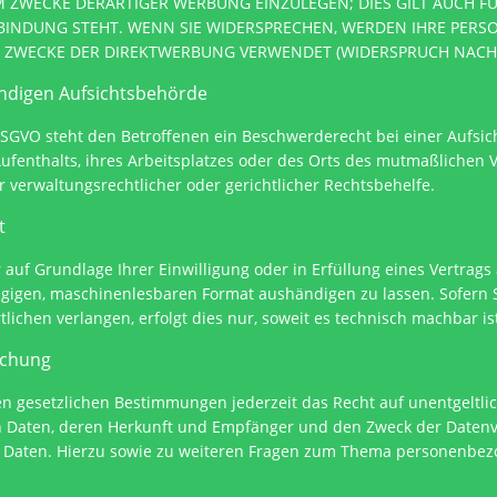
WECKE DERARTIGER WERBUNG EINZULEGEN; DIES GILT AUCH FÜR 
BINDUNG STEHT. WENN SIE WIDERSPRECHEN, WERDEN IHRE PER
ZWECKE DER DIREKTWERBUNG VERWENDET (WIDERSPRUCH NACH AR
ändigen Aufsichtsbehörde
DSGVO steht den Betroffenen ein Beschwerderecht bei einer Aufsi
Aufenthalts, ihres Arbeitsplatzes oder des Orts des mutmaßlichen
 verwaltungsrechtlicher oder gerichtlicher Rechtsbehelfe.
it
 auf Grundlage Ihrer Einwilligung oder in Erfüllung eines Vertrags 
ngigen, maschinenlesbaren Format aushändigen zu lassen. Sofern S
ichen verlangen, erfolgt dies nur, soweit es technisch machbar is
öschung
 gesetzlichen Bestimmungen jederzeit das Recht auf unentgeltlic
Daten, deren Herkunft und Empfänger und den Zweck der Datenve
r Daten. Hierzu sowie zu weiteren Fragen zum Thema personenbez